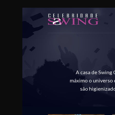
Skip
to
content
A casa de Swing 
máximo o universo 
são higienizad