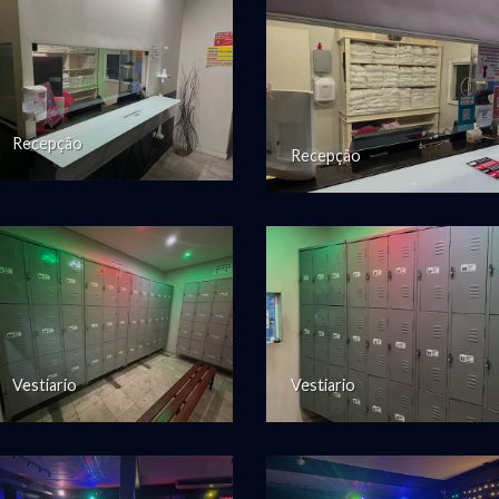
Recepção
Recepção
Vestiario
Vestiario