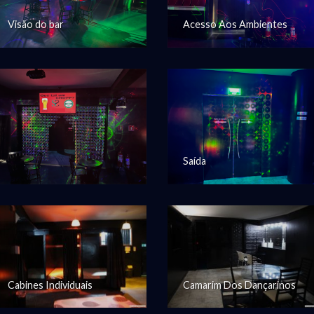
Visão do bar
Acesso Aos Ambientes
Saída
Cabines Individuais
Camarim Dos Dançarinos